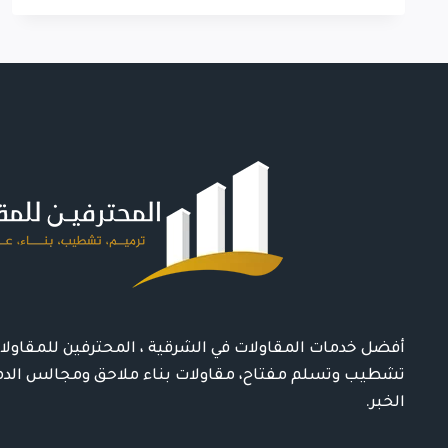
مباني
الدمام
ت:
05161121033
ترميم
واجهات
منازل
قبل
وبعد
الظهران
–
شركة
ترميم
فلل
الشرقية
–
مقاول
أفضل خدمات المقاولات في الشرقية ، المحترفين للمقاولات 
بناء
تشطيب وتسلم مفتاح، مقاولات بناء ملاحق ومجالس الدم
وترميم
الخبر.
القطيف